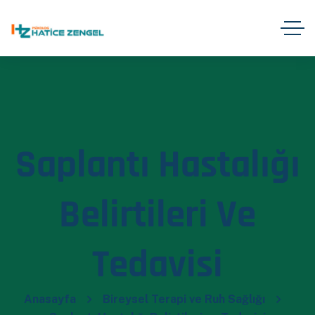
Saplantı Hastalığı
Belirtileri Ve
Tedavisi
Anasayfa
Bireysel Terapi ve Ruh Sağlığı