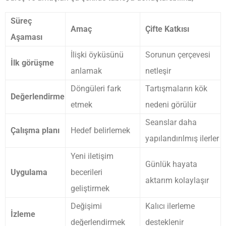
Süreç
Amaç
Çifte Katkısı
Aşaması
İlişki öyküsünü
Sorunun çerçevesi
İlk görüşme
anlamak
netleşir
Döngüleri fark
Tartışmaların kök
Değerlendirme
etmek
nedeni görülür
Seanslar daha
Çalışma planı
Hedef belirlemek
yapılandırılmış ilerler
Yeni iletişim
Günlük hayata
Uygulama
becerileri
aktarım kolaylaşır
geliştirmek
Değişimi
Kalıcı ilerleme
İzleme
değerlendirmek
desteklenir