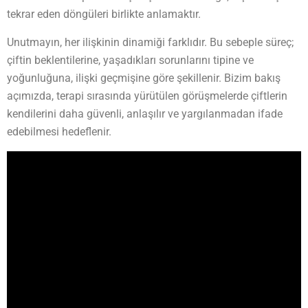
tekrar eden döngüleri birlikte anlamaktır.
Unutmayın, her ilişkinin dinamiği farklıdır. Bu sebeple süreç;
çiftin beklentilerine, yaşadıkları sorunlarını tipine ve
yoğunluğuna, ilişki geçmişine göre şekillenir. Bizim bakış
açımızda, terapi sırasında yürütülen görüşmelerde çiftlerin
kendilerini daha güvenli, anlaşılır ve yargılanmadan ifade
edebilmesi hedeflenir.